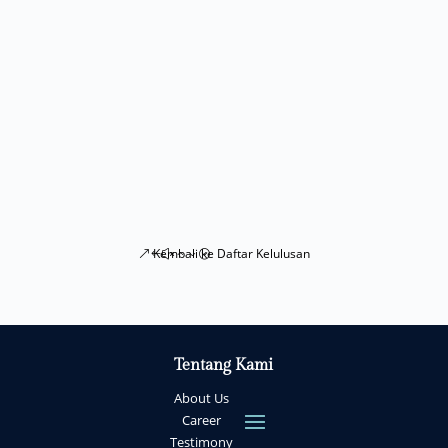
Alessandra
SMAN 47
SNMPTN
Tehnik
Lupita
Industri
Annisa
SMA
SBMPTN
Pend Dokter
Qasdina
Labschool
Gigi
Algasani
Aceh
Kembali ke Daftar Kelulusan
Tentang Kami
About Us
Career
Testimony